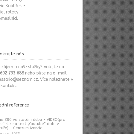
ie Koblížek -
ie, rolety -
meslníci.
aktujte nás
 zájem o naše služby? Volejte na
602 733 688
nebo pište na e-mail
essario@seznam.cz
. Více naleznete v
i
kontakt
.
ední reference
ie Z90 ve zlatém dubu - VIDEO(pro
ení klik na text „Youtube“ dole v
tuře) - Centrum Ivančic
osince, 2025