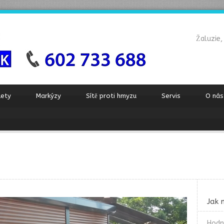
Žaluzie,
lety
Markýzy
Sítě proti hmyzu
Servis
O nás
Jak 
Hodn