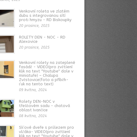
Venkovní roleta ve zlatém
dubu s integrovanou sítí
proti hmyzu - RD Biskoupky
20 prosince, 2025
ROLETY DEN - NOC - RD
Alexovice
20 prosince, 2025
Venkovní rolety na zateplené
fasádě - VIDEO(pro zvětšení
klik na text "Youtube" dole v
miniatuře) – Chalupa
Zvěstovice(foto a příběh-
ťuk na tento text)
09 května, 2024
Rolety DEN-NOC v
třešňovém sadu - chatová
oblast Ivančice
08 května, 2024
Síťové dveře s průlezem pro
vlčáka- VIDEO(pro zvětšení
klik na text "Youtube" dole v