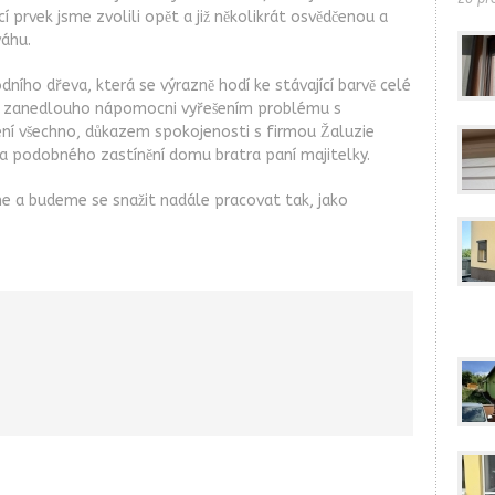
í prvek jsme zvolili opět a již několikrát osvědčenou a
váhu.
odního dřeva, která se výrazně hodí ke stávající barvě celé
tě zanedlouho nápomocni vyřešením problému s
í všechno, důkazem spokojenosti s firmou Žaluzie
ka podobného zastínění domu bratra paní majitelky.
me a budeme se snažit nadále pracovat tak, jako