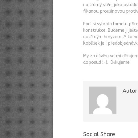
na trámy stěn, jako ovládac
fikanou proužinovou proti
Paní si vybrala lamelu přír
konstrukce. Budeme ji ješ
dotěrným hmyzem. A to nen
Koblížek je i předobjednáv
My za důvěru velmi děkuje
doposud :-). Děkujeme.
Autor
Social Share