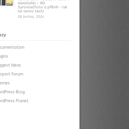
miniatuře) – RD
Syrovice(foto a příběh- ťuk
na tento text)
08 května, 2024
azy
cumentation
ugins
ggest Ideas
pport Forum
emes
rdPress Blog
rdPress Planet