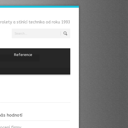
 rolety a stínící technika od roku 1993
Reference
nás hodnotí
ocení firmy