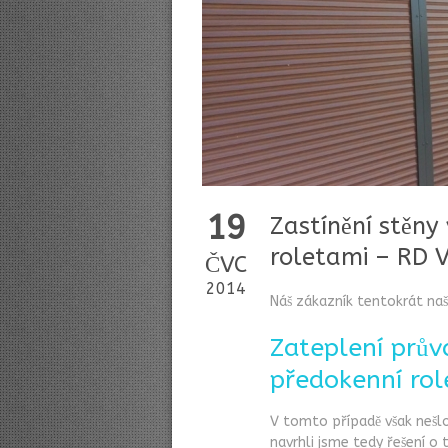
19
Zastínění stěny
roletami – RD V
ČVC
2014
Náš zákazník tentokrát naše
Zateplení prův
předokenní rol
V tomto případě však nešl
navrhli jsme tedy řešení o 