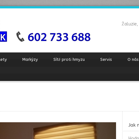
Žaluzie,
lety
Markýzy
Sítě proti hmyzu
Servis
O nás
Jak 
Hodn