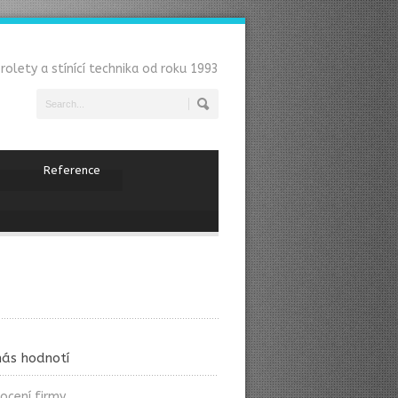
 rolety a stínící technika od roku 1993
Reference
nás hodnotí
ocení firmy