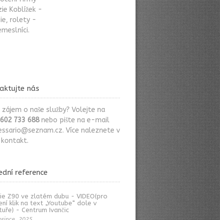
ie Koblížek -
ie, rolety -
meslníci.
aktujte nás
 zájem o naše služby? Volejte na
602 733 688
nebo pište na e-mail
essario@seznam.cz
. Více naleznete v
i
kontakt
.
ední reference
ie Z90 ve zlatém dubu - VIDEO(pro
ení klik na text „Youtube“ dole v
tuře) - Centrum Ivančic
osince, 2025