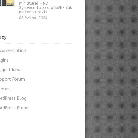
miniatuře) – RD
Syrovice(foto a příběh- ťuk
na tento text)
08 května, 2024
azy
cumentation
ugins
ggest Ideas
pport Forum
emes
rdPress Blog
rdPress Planet