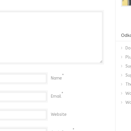
Odk
Do
Pl
Su
Su
*
Name
Th
Wo
*
Email
Wo
Website
*