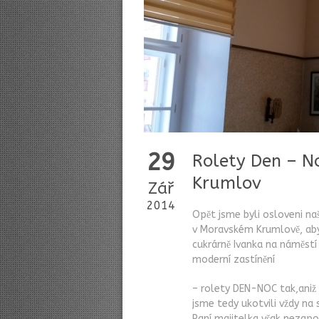
29
Rolety Den – N
Krumlov
Zář
2014
Opět jsme byli osloveni na
v Moravském Krumlově, aby
cukrárně Ivanka na náměstí
moderní zastínění
– rolety DEN-NOC tak,aniž 
jsme tedy ukotvili vždy na
Paní majitelka však nezap