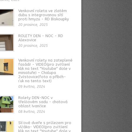
Venkovní roleta ve zlatém
dubu s integrovanou sítí
proti hmyzu - RD Biskoupky
20 prosince, 2025
ROLETY DEN - NOC - RD
Alexovice
20 prosince, 2025
Venkovní rolety na zateplené
fasádě - VIDEO(pro zvětšení
klik na text "Youtube" dole v
miniatuře) – Chalupa
Zvěstovice(foto a příběh-
ťuk na tento text)
09 května, 2024
Rolety DEN-NOC v
třešňovém sadu - chatová
oblast Ivančice
08 května, 2024
Síťové dveře s průlezem pro
vlčáka- VIDEO(pro zvětšení
klik na text "Youtube" dole v