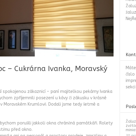
Žaluz
žaluz
NejŘe
Kont
oc – Cukrárna Ivanka, Moravský
Máte
číslo
impr
sekc
ší spokojenou zákaznicí – paní majitelkou pekárny Ivanka
chom zpříjemnili posezení u kávy či zákusku v krásné
 v Moravském Krumlově. Dodali jsme tedy šetrné a
Posl
Žaluz
bychom porušili jakkoli okna chráněná památkáři. Rolety
zvětš
 stěnu před okno.
minia
omněla ani na personál a prostory prodeje zmrzliny a
20 pr