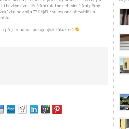
li hezkými zastiňujícími roletami eliminujícími přímý
o zakázka povedla ?? Přijďte se osobně přesvědčit a
mlsku.
ru a přeje mnoho spokojených zákazníků