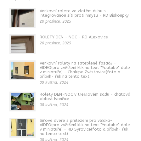
Venkovní roleta ve zlatém dubu s
integrovanou sítí proti hmyzu - RD Biskoupky
20 prosince, 2025
ROLETY DEN - NOC - RD Alexovice
20 prosince, 2025
Venkovní rolety na zateplené fasádě -
VIDEO(pro zvětšení klik na text "Youtube" dole
v miniatuře) – Chalupa Zvěstovice(foto a
příběh- ťuk na tento text)
09 května, 2024
Rolety DEN-NOC v třešňovém sadu - chatová
oblast Ivančice
08 května, 2024
Síťové dveře s průlezem pro vlčáka-
VIDEO(pro zvětšení klik na text "Youtube" dole
v miniatuře) – RD Syrovice(foto a příběh- ťuk
na tento text)
08 května, 2024