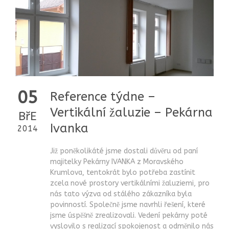
05
Reference týdne –
Vertikální žaluzie – Pekárna
BřE
Ivanka
2014
Již poněkolikáté jsme dostali důvěru od paní
majitelky Pekárny IVANKA z Moravského
Krumlova, tentokrát bylo potřeba zastínit
zcela nové prostory vertikálními žaluziemi, pro
nás tato výzva od stálého zákazníka byla
povinností. Společně jsme navrhli řešení, které
jsme úspěšně zrealizovali. Vedení pekárny poté
vyslovilo s realizací spokojenost a odměnilo nás