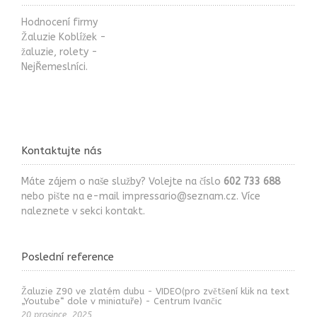
Hodnocení firmy
Žaluzie Koblížek -
žaluzie, rolety -
NejŘemeslníci.
Kontaktujte nás
Máte zájem o naše služby? Volejte na číslo
602 733 688
nebo pište na e-mail
impressario@seznam.cz
. Více
naleznete v sekci
kontakt
.
Poslední reference
Žaluzie Z90 ve zlatém dubu - VIDEO(pro zvětšení klik na text
„Youtube“ dole v miniatuře) - Centrum Ivančic
20 prosince, 2025