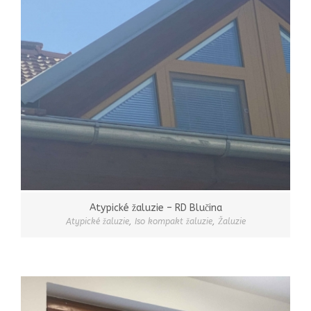
Atypické žaluzie – RD Blučina
Atypické žaluzie
,
Iso kompakt žaluzie
,
Žaluzie