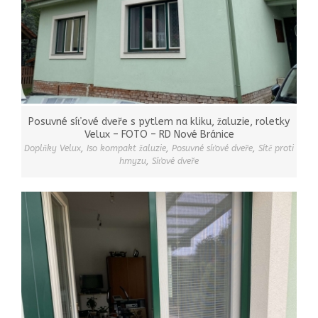
Posuvné síťové dveře s pytlem na kliku, žaluzie, roletky
Velux – FOTO – RD Nové Bránice
Doplňky Velux
,
Iso kompakt žaluzie
,
Posuvné síťové dveře
,
Sítě proti
hmyzu
,
Síťové dveře