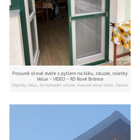
Posuvné síťové dveře s pytlem na kliku, žaluzie, roletky
Velux – VIDEO – RD Nové Bránice
Doplňky Velux
,
Iso kompakt žaluzie
,
Posuvné síťové dveře
,
Žaluzie